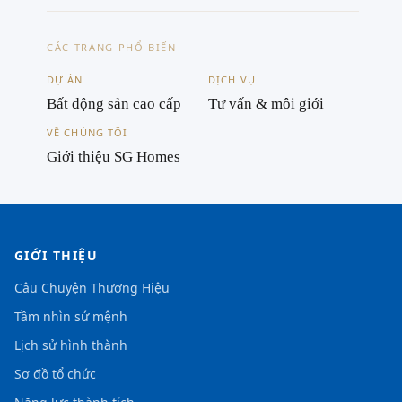
CÁC TRANG PHỔ BIẾN
DỰ ÁN
DỊCH VỤ
Bất động sản cao cấp
Tư vấn & môi giới
VỀ CHÚNG TÔI
Giới thiệu SG Homes
GIỚI THIỆU
Câu Chuyện Thương Hiệu
Tầm nhìn sứ mệnh
Lịch sử hình thành
Sơ đồ tổ chức